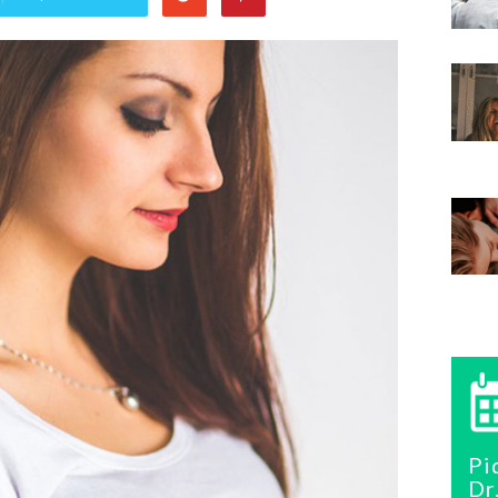
Pi
Dr