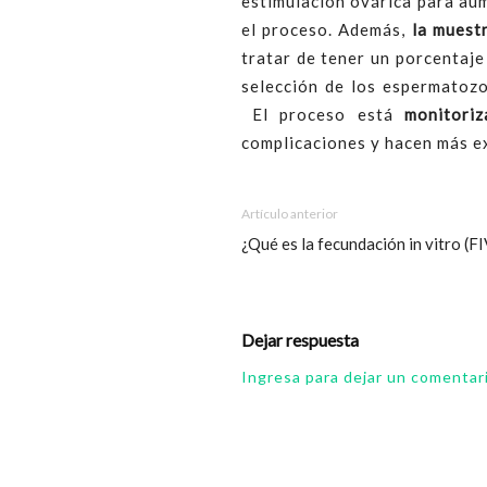
estimulación ovárica para aum
el proceso. Además,
la muest
tratar de tener un porcentaje
selección de los espermatoz
El proceso está
monitori
complicaciones y hacen más ex
Artículo anterior
¿Qué es la fecundación in vitro (FI
Dejar respuesta
Ingresa para dejar un comentar