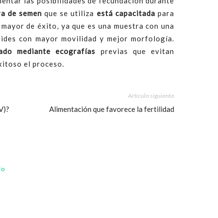
entar las posibilidades de fecundación durante
ra de semen
que se utiliza
está capacitada
para
 mayor de éxito, ya que es una muestra con una
oides con mayor movilidad y mejor morfología.
zado mediante ecografías
previas que evitan
itoso el proceso.
Artículo siguiente
V)?
Alimentación que favorece la fertilidad
io