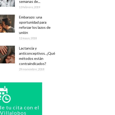
semanas de...
13 febrero, 2019
Embarazo: una
oportunidad para
reforzar los lazos de
unión
12 mayo, 2018
Lactancia y
anticonceptivos. ¿Qué
métodos están
contraindicados?
29 noviembre, 2018
de tu cita con el
.Villalobos