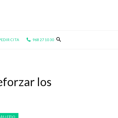
PEDIR CITA
968 27 10 30
forzar los
ÁS LEÍDO