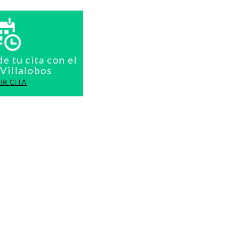
de tu cita con el
.Villalobos
IR CITA