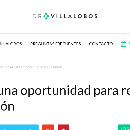
VILLALOBOS
PREGUNTAS FRECUENTES
CONTACTO
Doctor
tunidad para reforzar los lazos de unión
na oportunidad para re
Villalobos
ión
LO M