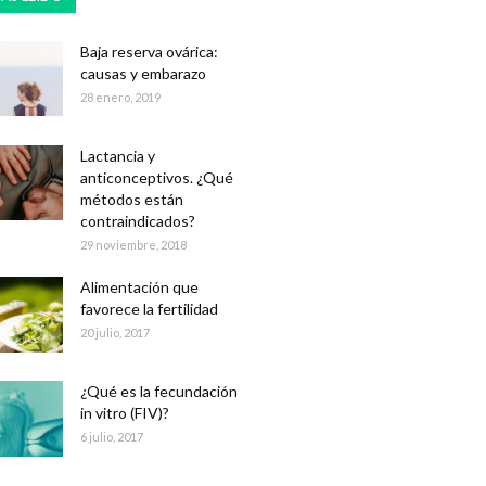
Baja reserva ovárica:
causas y embarazo
28 enero, 2019
Lactancia y
anticonceptivos. ¿Qué
métodos están
contraindicados?
29 noviembre, 2018
Alimentación que
favorece la fertilidad
20 julio, 2017
¿Qué es la fecundación
in vitro (FIV)?
6 julio, 2017