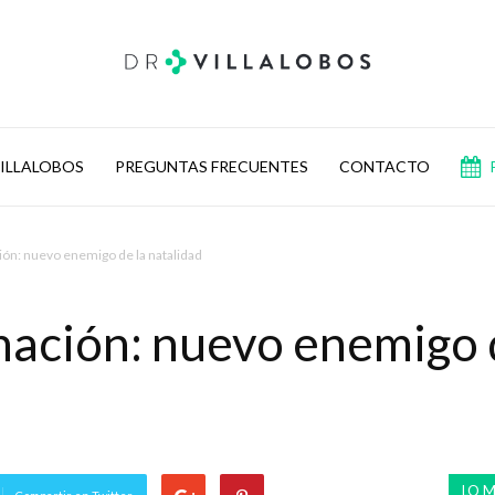
VILLALOBOS
PREGUNTAS FRECUENTES
CONTACTO
Doctor
ón: nuevo enemigo de la natalidad
ación: nuevo enemigo 
Villalobos
LO M