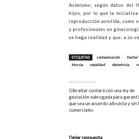
Asimismo, según datos del I
hijos, por lo que la iniciativ
reproducción asistida,
como e
y profesionales en ginecologí
se haga realidad y que, a su 
ETIQUETAS
contaminación
Doctor 
Murcia
natalidad
obstetricia
r
Artículo anterior
Gibraltar contará con una ley de
gestación subrogada para garanti
que sea un acuerdo altruista y sin 
comerciales
Dejar respuesta