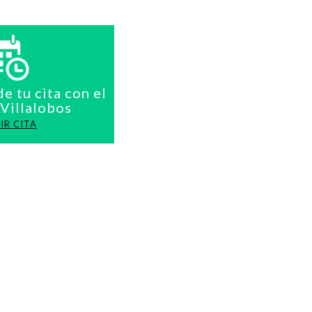
de tu cita con el
.Villalobos
IR CITA