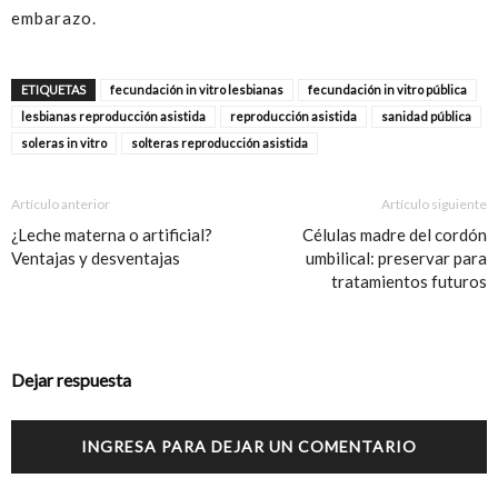
embarazo.
ETIQUETAS
fecundación in vitro lesbianas
fecundación in vitro pública
lesbianas reproducción asistida
reproducción asistida
sanidad pública
soleras in vitro
solteras reproducción asistida
Artículo anterior
Artículo siguiente
¿Leche materna o artificial?
Células madre del cordón
Ventajas y desventajas
umbilical: preservar para
tratamientos futuros
Dejar respuesta
INGRESA PARA DEJAR UN COMENTARIO